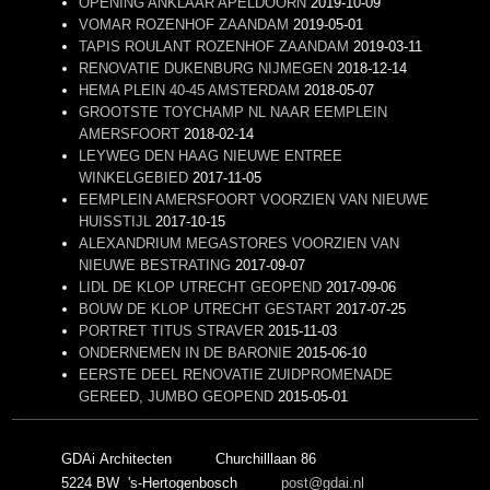
OPENING ANKLAAR APELDOORN
2019-10-09
VOMAR ROZENHOF ZAANDAM
2019-05-01
TAPIS ROULANT ROZENHOF ZAANDAM
2019-03-11
RENOVATIE DUKENBURG NIJMEGEN
2018-12-14
HEMA PLEIN 40-45 AMSTERDAM
2018-05-07
GROOTSTE TOYCHAMP NL NAAR EEMPLEIN
AMERSFOORT
2018-02-14
LEYWEG DEN HAAG NIEUWE ENTREE
WINKELGEBIED
2017-11-05
EEMPLEIN AMERSFOORT VOORZIEN VAN NIEUWE
HUISSTIJL
2017-10-15
ALEXANDRIUM MEGASTORES VOORZIEN VAN
NIEUWE BESTRATING
2017-09-07
LIDL DE KLOP UTRECHT GEOPEND
2017-09-06
BOUW DE KLOP UTRECHT GESTART
2017-07-25
PORTRET TITUS STRAVER
2015-11-03
ONDERNEMEN IN DE BARONIE
2015-06-10
EERSTE DEEL RENOVATIE ZUIDPROMENADE
GEREED, JUMBO GEOPEND
2015-05-01
GDAi Architecten
Churchilllaan 86
5224 BW 's-Hertogenbosch