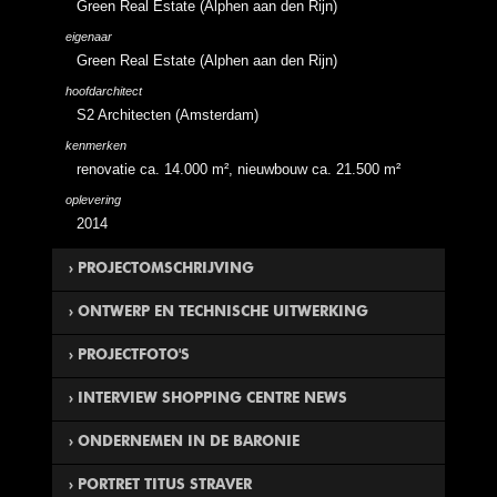
Green Real Estate (Alphen aan den Rijn)
eigenaar
Green Real Estate (Alphen aan den Rijn)
hoofdarchitect
S2 Architecten (Amsterdam)
kenmerken
renovatie ca. 14.000 m², nieuwbouw ca. 21.500 m²
oplevering
2014
PROJECTOMSCHRIJVING
ONTWERP EN TECHNISCHE UITWERKING
GDAi Architecten heeft bij de Baronie een duidelijk
herkenbaar thema doorgevoerd, 'chocolade'. Deze -
PROJECTFOTO'S
voorheen - chocoladefabriek heeft de nieuwe
bestemming winkelen/werken/wonen gekregen en
INTERVIEW SHOPPING CENTRE NEWS
bestaat uit twee bouwblokken. Bouwblok één is de
geheel gerestaureerde 'oude' fabriekshal waar naast retail
ONDERNEMEN IN DE BARONIE
19 september 2013 was er een bijeenkomst
en kantoren ook een Fitnesscentrum is gehuisvest. Het
georganiseerd door
Parkeer Netwerk Nederland
op
tweede bouwblok is volledige nieuwbouw dat naast retail
PORTRET TITUS STRAVER
Deze video geeft een impressie van de nieuwe huurders
locatie.
Shopping Centre News
maakte een korte video